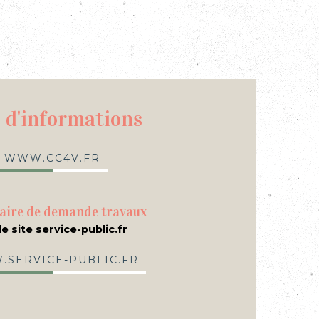
 d'informations
www.cc4v.fr
aire de demande travaux
le site service-public.fr
service-public.fr