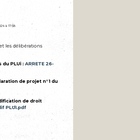
024 à 17:58
 et les délibérations
s du PLUi :
ARRETE 26-
laration de projet n°1 du
ification de droit
f PLUI.pdf