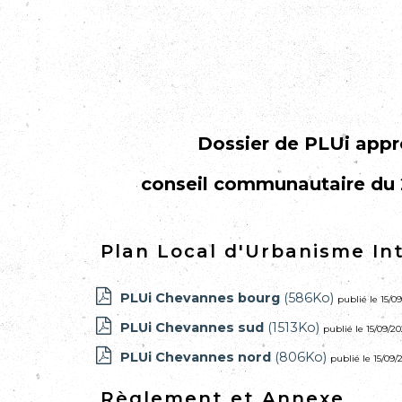
Dossier de PLUi app
conseil communautaire du 2
Plan Local d'Urbanisme I
PLUi Chevannes bourg
(586Ko)
publié le 15/0
PLUi Chevannes sud
(1513Ko)
publié le 15/09/20
PLUi Chevannes nord
(806Ko)
publié le 15/09/
Règlement et Annexe