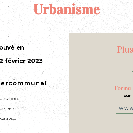
Urbanisme
rouvé en
Plus
 février 2023
ntercommunal
Formul
sur 
9/2023 à 09:06
www.
23 à 09:07
2023 à 09:07