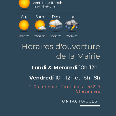
Vent: N de 11 km/h
Humidité: 72%
Auj
Sam
Dim
Lun
11/28 °C
12/32 °C
18/33 °C
19/34 °C
Horaires d'ouverture
de la Mairie
Lundi
& Mercredi
10h-12h
Vendredi
10h-12h et 16h-18h
2 Chemin des Fontaines - 45210
Chevannes
ontact/Accès